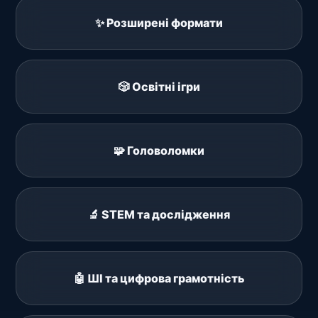
✨ Розширені формати
🎲 Освітні ігри
🧩 Головоломки
🔬 STEM та дослідження
🤖 ШІ та цифрова грамотність