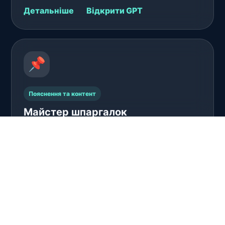
Детальніше
Відкрити GPT
📌
Пояснення та контент
Майстер шпаргалок
Створює короткі та зрозумілі опорні матеріали
для швидкого повторення теми.
Детальніше
Відкрити GPT
📄